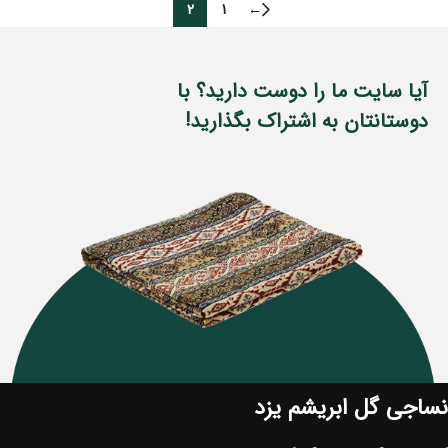
2
1
←
آیا سایت ما را دوست دارید؟ با
دوستانتان به اشتراک بگذارید!
نساجی گل ابریشم یزد