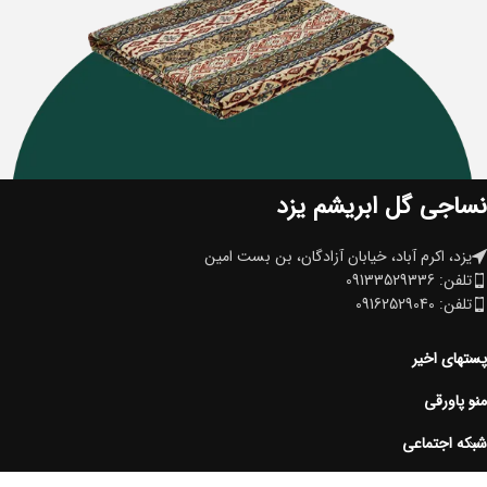
نساجی گل ابریشم یزد
یزد، اکرم آباد، خیابان آزادگان، بن بست امین
تلفن: 09133529336
تلفن: 09162529040
پستهای اخیر
منو پاورقی
شبکه اجتماعی